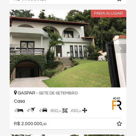
PARA ALUGAR
GASPAR -
SETE DE SETEMBRO
#043
Casa
4
4
4
900,
450,
00
00
R$ 2.000.000,
00