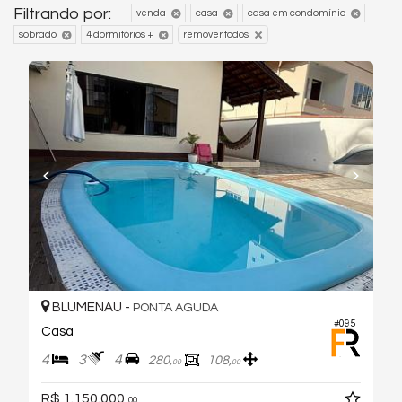
Filtrando por:
venda
casa
casa em condomínio
sobrado
4 dormitórios +
remover todos
BLUMENAU -
PONTA AGUDA
#095
Casa
4
3
4
280,
108,
00
00
R$ 1.150.000,
00