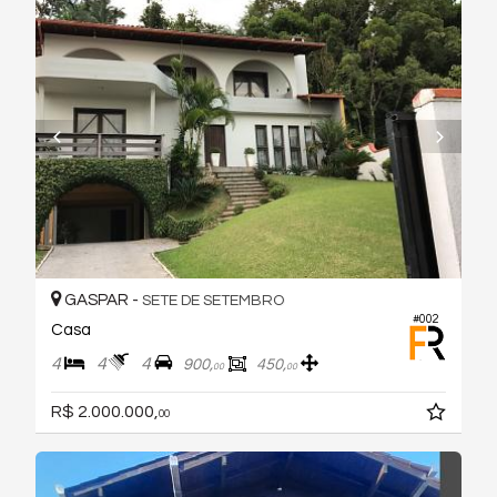
GASPAR -
SETE DE SETEMBRO
#002
Casa
4
4
4
900,
450,
00
00
R$ 2.000.000,
00