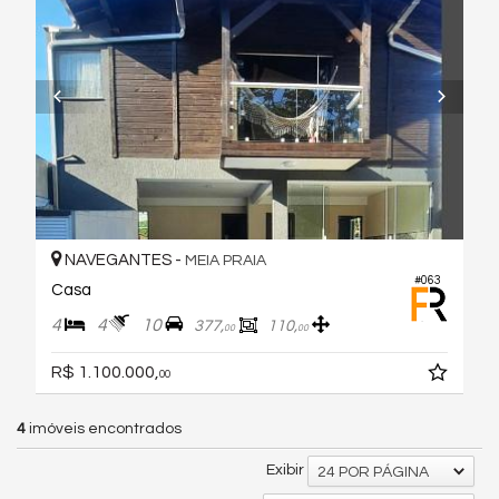
NAVEGANTES -
MEIA PRAIA
#063
Casa
4
4
10
377,
110,
00
00
R$ 1.100.000,
00
4
imóveis encontrados
Exibir
24 POR PÁGINA