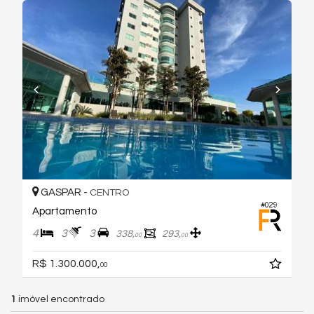
GASPAR -
CENTRO
#029
Apartamento
4
3
3
338,
293,
00
00
R$ 1.300.000,
00
1
imóvel encontrado