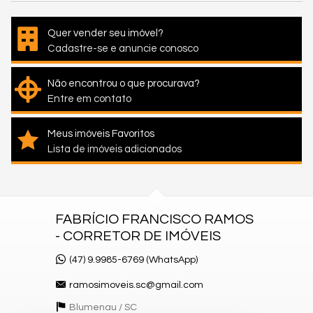
Quer vender seu imóvel?
Cadastre-se e anuncie conosco
Não encontrou o que procurava?
Entre em contato
Meus imóveis Favoritos
Lista de imóveis adicionados
FABRÍCIO FRANCISCO RAMOS
- CORRETOR DE IMÓVEIS
(47) 9.9985-6769 (WhatsApp)
ramosimoveis.sc@gmail.com
Blumenau /
SC