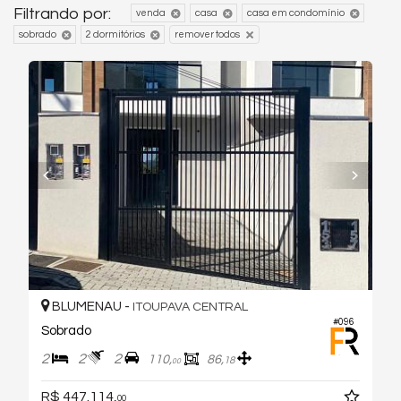
Filtrando por:
venda
casa
casa em condomínio
sobrado
2 dormitórios
remover todos
BLUMENAU -
ITOUPAVA CENTRAL
#096
Sobrado
2
2
2
110,
86,
18
00
R$ 447.114,
00