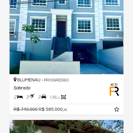
BLUMENAU -
PROGRESSO
#079
Sobrado
2
3
3
136,
00
R$ 740.000
R$ 585.000,
00