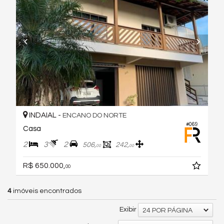
INDAIAL -
ENCANO DO NORTE
#069
Casa
2
3
2
506,
242,
00
00
R$ 650.000,
00
4
imóveis encontrados
Exibir
24 POR PÁGINA