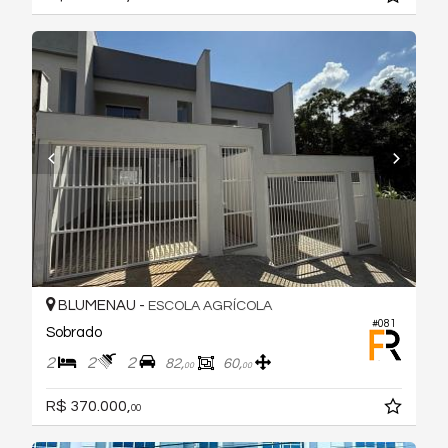
BLUMENAU -
ESCOLA AGRÍCOLA
#081
Sobrado
2
2
2
82,
60,
00
00
R$ 370.000,
00