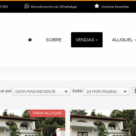
6769
Atendimento via WhatsApp
imóveis favoritos
SOBRE
VENDAS
ALUGUEL
ar por
Exibir
DATA MAIS RECENTE
24 POR PÁGINA
PARA ALUGAR