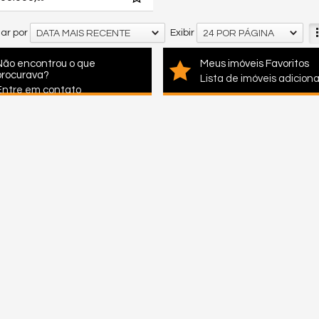
ar por
Exibir
DATA MAIS RECENTE
24 POR PÁGINA
Não encontrou o que
Meus imóveis Favoritos
procurava?
Lista de imóveis adicion
Entre em contato