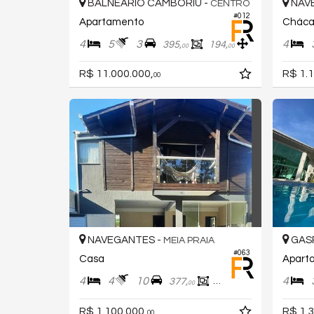
BALNEÁRIO CAMBORIÚ -
NAV
CENTRO
#012
Apartamento
Cháca
4
5
3
4
395,
194,
00
00
R$ 11.000.000,
R$ 1.1
00
NAVEGANTES -
GAS
MEIA PRAIA
#063
Casa
Apart
4
4
10
4
377,
110,
00
00
R$ 1.100.000,
R$ 1.3
00