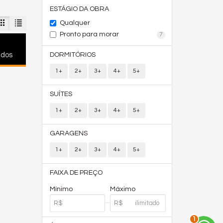
ESTÁGIO DA OBRA
Qualquer
Pronto para morar
7
ados
DORMITÓRIOS
1+
2+
3+
4+
5+
SUÍTES
1+
2+
3+
4+
5+
GARAGENS
1+
2+
3+
4+
5+
FAIXA DE PREÇO
Mínimo
Máximo
2