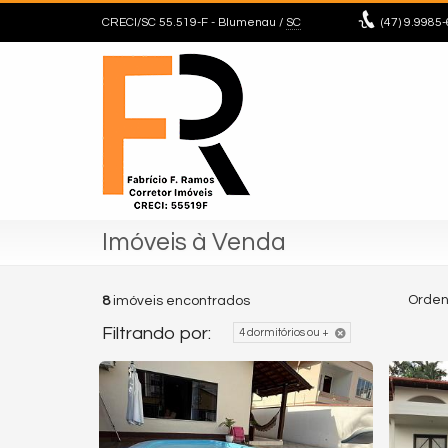
CRECI/SC 55.519-F
- Blumenau /
SC
(47)
9.9985-
Imóveis à Venda
Orden
8
imóveis encontrados
Filtrando por:
4 dormitórios ou +