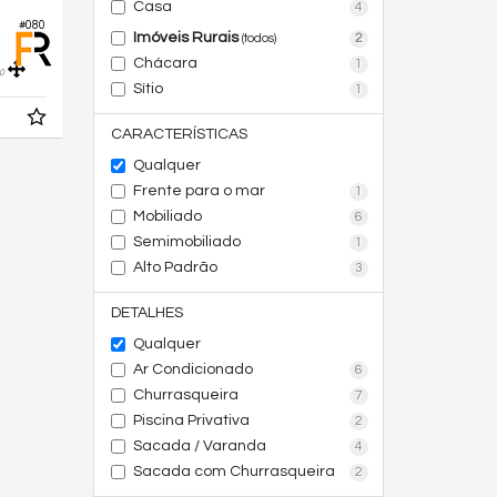
Casa
4
#080
Imóveis Rurais
2
(todos)
Chácara
1
0
Sítio
1
CARACTERÍSTICAS
Qualquer
Frente para o mar
1
Mobiliado
6
Semimobiliado
1
Alto Padrão
3
DETALHES
Qualquer
Ar Condicionado
6
Churrasqueira
7
Piscina Privativa
2
Sacada / Varanda
4
Sacada com Churrasqueira
2