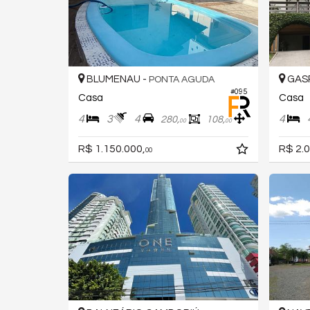
BLUMENAU -
GAS
PONTA AGUDA
#095
Casa
Casa
4
3
4
4
280,
108,
00
00
R$ 1.150.000,
R$ 2.0
00