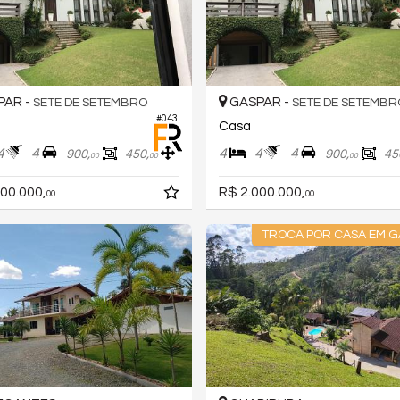
PAR -
GASPAR -
SETE DE SETEMBRO
SETE DE SETEMBR
#043
Casa
4
4
4
4
4
900,
450,
900,
45
00
00
00
00.000,
R$ 2.000.000,
00
00
TROCA POR CASA EM G