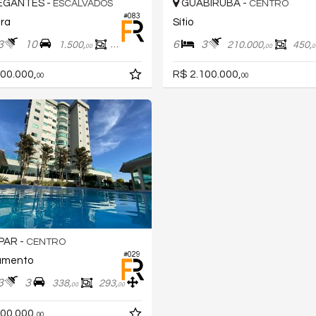
EGANTES -
GUABIRUBA -
ESCALVADOS
CENTRO
#083
ra
Sítio
3
10
6
3
1.500,
180,
210.000,
450,
00
00
00
0
00.000,
R$ 2.100.000,
00
00
PAR -
CENTRO
#029
amento
3
3
338,
293,
00
00
00.000,
00