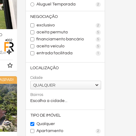
Aluguel Temporada
2
NEGOCIAÇÃO
exclusivo
2
aceita permuta
5
O
financiamento bancário
5
#002
aceita veículo
5
0,
entrada facilitada
1
00
LOCALIZAÇÃO
Cidade
ASPAR!
QUALQUER
Bairros
Escolha a cidade...
TIPO DE IMÓVEL
Qualquer
Apartamento
2