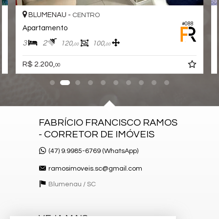
Coworking
BLUMENAU -
CENTRO
Horta
#088
Deck Molhado
Apartamento
Lavanderia Coletiva
3
2
Espaço Zen
120,
100,
00
00
Pìscina Térmica
Box de Praia
R$ 2.200,
00
Lounge
Acessibilidade para PNE
Hidromassagem
FABRÍCIO FRANCISCO RAMOS
- CORRETOR DE IMÓVEIS
(47) 9.9985-6769 (WhatsApp)
ramosimoveis.sc@gmail.com
Blumenau /
SC
VEJA MAIS