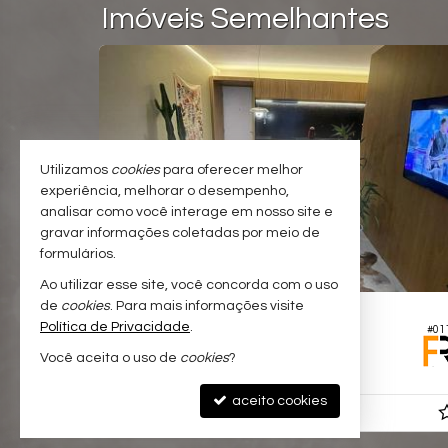
Imóveis Semelhantes
OBERTURA
Utilizamos
cookies
para oferecer melhor
experiência, melhorar o desempenho,
analisar como você interage em nosso site e
gravar informações coletadas por meio de
formulários.
Ao utilizar esse site, você concorda com o uso
de
cookies
. Para mais informações visite
BLUMENAU -
PONTA AGUDA
Política de Privacidade
.
#061
#01
Loft no Edifício We
Você aceita o uso de
cookies
?
1
1
1
56,
38,
00
00
aceito cookies
R$ 3.200,
00