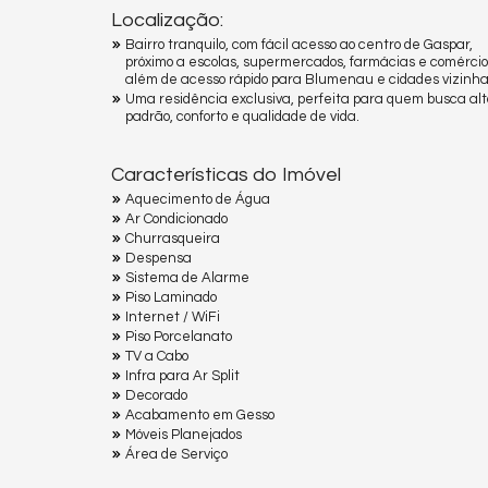
Localização:
Bairro tranquilo, com fácil acesso ao centro de Gaspar,
próximo a escolas, supermercados, farmácias e comércio
além de acesso rápido para Blumenau e cidades vizinha
Uma residência exclusiva, perfeita para quem busca alt
padrão, conforto e qualidade de vida.
Características do Imóvel
Aquecimento de Água
Ar Condicionado
Churrasqueira
Despensa
Sistema de Alarme
Piso Laminado
Internet / WiFi
Piso Porcelanato
TV a Cabo
Infra para Ar Split
Decorado
Acabamento em Gesso
Móveis Planejados
Área de Serviço