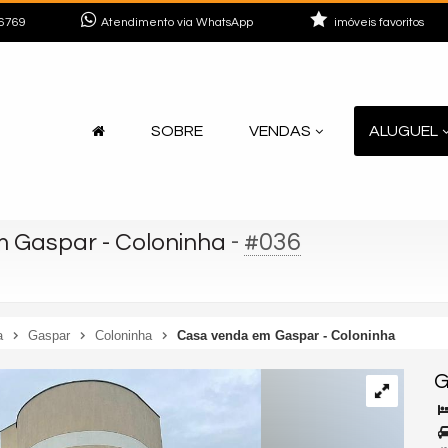
6769
Atendimento via WhatsApp
imóveis favoritos
SOBRE
VENDAS
ALUGUEL
-
#036
 Gaspar - Coloninha
a
Gaspar
Coloninha
Casa venda em Gaspar - Coloninha
G