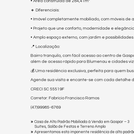
• Área construída de 284,41m²
🔸 Diferenciais:
• Imóvel completamente mobiliado, com móveis de a
• Projeto que une conforto, modernidade e elegânci
• Amplo espaço externo, com jardim e possibilidades
📍 Localização:
Bairro tranquilo, com fácil acesso ao centro de Gas
além de acesso rápido para Blumenau e cidades viz
💰 Uma residência exclusiva, perfeita para quem bus
Agende sua visita e encante-se com cada detalhe de
CRECI SC 55519F
Corretor: Fabrício Francisco Ramos
(47)99985-6769
Casa de Alto Padrão Mobiliada à Venda em Gaspar – 3
Suítes, Salão de Festas e Terreno Amplo
Apresentamos esta imponente residência de alto padrã
tranquila e valorizada, esta casa é ideal para quem bus