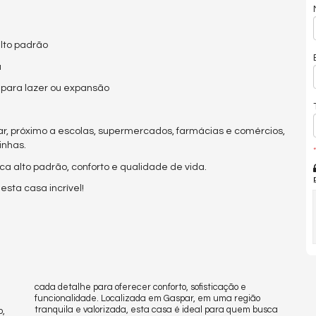
lto padrão
a
 para lazer ou expansão
par, próximo a escolas, supermercados, farmácias e comércios,
inhas.
*
ca alto padrão, conforto e qualidade de vida.
sta casa incrível!
cada detalhe para oferecer conforto, sofisticação e
funcionalidade. Localizada em Gaspar, em uma região
o,
ca