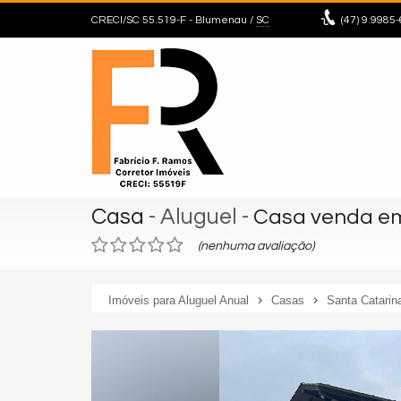
CRECI/SC 55.519-F
- Blumenau /
SC
(47)
9.9985-
Casa
- Aluguel
-
Casa venda em
(nenhuma avaliação)
Imóveis para Aluguel Anual
Casas
Santa Catarin