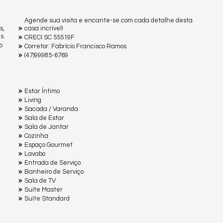
Agende sua visita e encante-se com cada detalhe desta
s,
casa incrível!
s.
CRECI SC 55519F
o
Corretor: Fabrício Francisco Ramos
(47)99985-6769
Estar Íntimo
Living
Sacada / Varanda
Sala de Estar
Sala de Jantar
Cozinha
Espaço Gourmet
Lavabo
Entrada de Serviço
Banheiro de Serviço
Sala de TV
Suíte Master
Suíte Standard