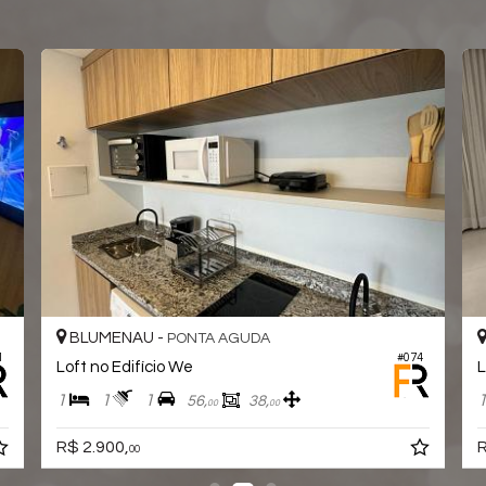
BLUMENAU -
PONTA AGUDA
1
#074
Loft no Edifício We
L
1
1
1
56,
38,
00
00
R$ 2.900,
R
00