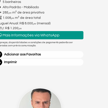
5 banheiros
Alto Padrão - Mobiliado
285,
m² de área privativa
00
1.008,
m² de área total
00
uguel Anual:
R$ 8.000,
(mensal)
00
PTU
: R$ 1.200,
00
Mais Informações via WhatsApp
 preços, disponibilidades e condições de pagamento poderão ser
terados sem prévia comunicação.
Adicionar aos Favoritos
Imprimir