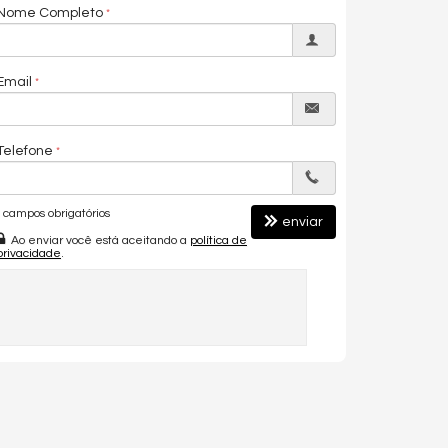
Nome Completo
Email
Telefone
campos obrigatórios
enviar
Ao enviar você está aceitando a
política de
privacidade
.