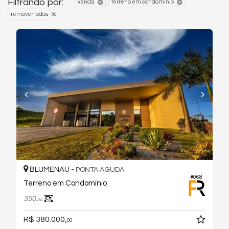
Filtrando por:
venda
terreno em condomínio
remover todos
BLUMENAU -
PONTA AGUDA
#068
Terreno em Condomínio
350,
00
R$ 380.000,
00