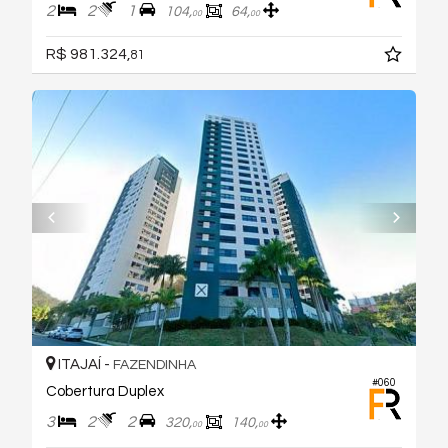
2
2
1
104,
64,
00
00
R$ 981.324,
81
ITAJAÍ -
FAZENDINHA
#060
Cobertura Duplex
3
2
2
320,
140,
00
00