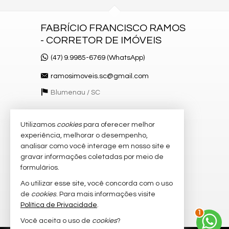
FABRÍCIO FRANCISCO RAMOS
- CORRETOR DE IMÓVEIS
(47) 9.9985-6769 (WhatsApp)
ramosimoveis.sc@gmail.com
Blumenau /
SC
Utilizamos
cookies
para oferecer melhor
VEJA MAIS
experiência, melhorar o desempenho,
receba nosso newsletter
analisar como você interage em nosso site e
gravar informações coletadas por meio de
cadastre seu imóvel
formulários.
imóveis favoritos
Ao utilizar esse site, você concorda com o uso
de
cookies
. Para mais informações visite
mapa de imóveis
Política de Privacidade
.
1
Você aceita o uso de
cookies
?