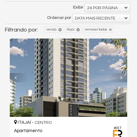
Exibir
24 POR PÁGINA
Ordenar por
DATA MAIS RECENTE
Filtrando por:
venda
itajaí
remover todos
ITAJAÍ -
CENTRO
#097
Apartamento