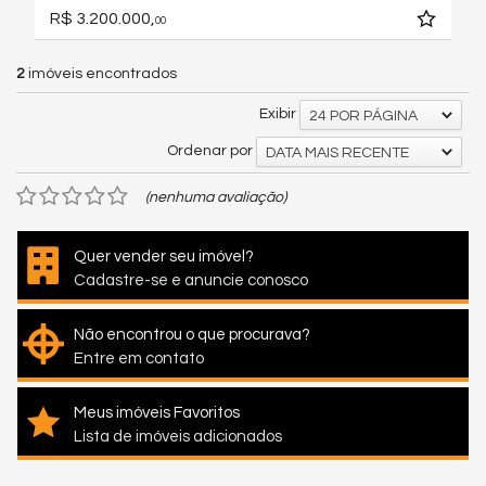
R$ 3.200.000,
00
2
imóveis encontrados
Exibir
24 POR PÁGINA
Ordenar por
DATA MAIS RECENTE
(nenhuma avaliação)
Quer vender seu imóvel?
Cadastre-se e anuncie conosco
Não encontrou o que procurava?
Entre em contato
Meus imóveis Favoritos
Lista de imóveis adicionados