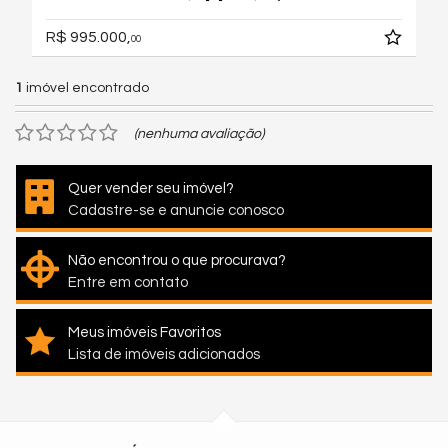
R$ 995.000,
00
1
imóvel encontrado
(nenhuma avaliação)
Quer vender seu imóvel?
Cadastre-se e anuncie conosco
Não encontrou o que procurava?
Entre em contato
Meus imóveis Favoritos
Lista de imóveis adicionados