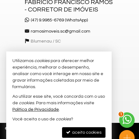
FABRÍCIO FRANCISCO RAMOS
- CORRETOR DE IMÓVEIS
(47) 9.9985-6769 (WhatsApp)
ramosimoveis.sc@gmail.com
Blumenau /
SC
Utilizamos
cookies
para oferecer melhor
VEJA MAIS
experiência, melhorar o desempenho,
receba nosso newsletter
analisar como você interage em nosso site e
gravar informações coletadas por meio de
cadastre seu imóvel
formulários.
imóveis favoritos
Ao utilizar esse site, você concorda com o uso
de
cookies
. Para mais informações visite
mapa de imóveis
Política de Privacidade
.
1
Você aceita o uso de
cookies
?
©
2026
CRECI/SC 55.519-F
Política de Privacidade
aceito cookies