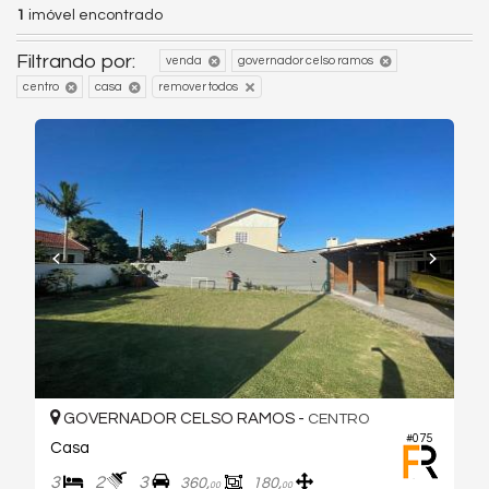
1
imóvel encontrado
Filtrando por:
venda
governador celso ramos
centro
casa
remover todos
GOVERNADOR CELSO RAMOS -
CENTRO
#075
Casa
3
2
3
360,
180,
00
00