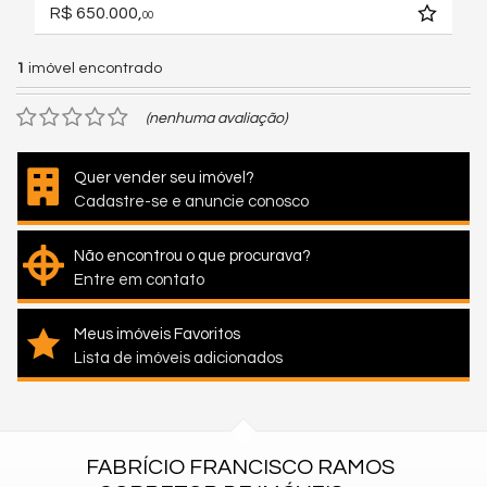
R$ 650.000,
00
1
imóvel encontrado
(nenhuma avaliação)
Quer vender seu imóvel?
Cadastre-se e anuncie conosco
Não encontrou o que procurava?
Entre em contato
Meus imóveis Favoritos
Lista de imóveis adicionados
FABRÍCIO FRANCISCO RAMOS