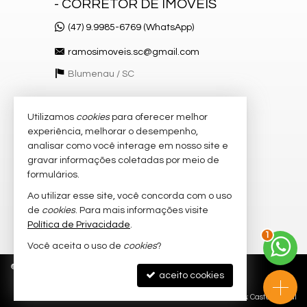
- CORRETOR DE IMÓVEIS
(47) 9.9985-6769 (WhatsApp)
ramosimoveis.sc@gmail.com
Blumenau /
SC
Utilizamos
cookies
para oferecer melhor
VEJA MAIS
experiência, melhorar o desempenho,
receba nosso newsletter
analisar como você interage em nosso site e
gravar informações coletadas por meio de
cadastre seu imóvel
formulários.
imóveis favoritos
Ao utilizar esse site, você concorda com o uso
de
cookies
. Para mais informações visite
mapa de imóveis
Política de Privacidade
.
1
Você aceita o uso de
cookies
?
©
2026
CRECI/SC 55.519-F
Política de Privacidade
aceito cookies
Site para imobiliárias
: Castel Digital