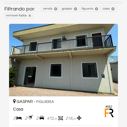
Filtrando por:
venda
gaspar
figueira
casa
remover todos
GASPAR -
FIGUEIRA
#062
Casa
3
2
2
472,
216,
00
00