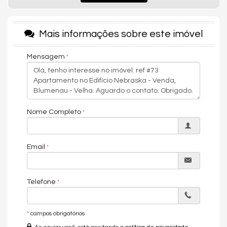
• Salão de festas mobiliado e decorado
• Playground
Mais informações sobre este imóvel
• Porteiro eletrônico e segurança
Mensagem
📍 Localização privilegiada:
• Próximo à Vila Germânica, Supermercado Angeloni e a uma
ampla rede de comércios, serviços, padarias, farmácias e
restaurantes.
💎 Perfeito para quem busca um lar pronto para morar, sem
Nome Completo
precisar se preocupar com reformas ou mobília. Basta entrar e
viver com conforto, praticidade e qualidade de vida.
Agende sua visita e se encante com este imóvel completo!
Email
Corretor Imóveis: Fabrício Francisco Ramos
WhatsApp (47) 99985-6769
Telefone
CRECI SC 55519F
*
campos obrigatórios
Oportunidade para quem procura morar em um apartamento
finamente mobiliado, situado próximo A Vila Germânica.