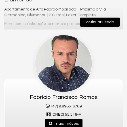
Apartamento de Alto Padrão Mobiliado – Próximo à Vila
Germânica, Blumenau | 2 Suítes | Lazer Completo
Continuar Lendo...
More com sofisticação, conforto e praticidade! Este
apartamento de alto padrão, localizado próximo à Vila
Germânica e ao Angeloni, oferece tudo o que você precisa:
comodidade, lazer e uma localização privilegiada.
🔹 Características do apartamento:
• 100% mobiliado, decorado e equipado com eletrodomésticos
• 2 suítes, com ambientes planejados e aconchegantes
• Lavabo social
• Ambientes integrados: sala de estar, jantar, cozinha e
lavanderia, com excelente aproveitamento de espaço
Fabrício Francisco Ramos
• 2 vagas de garagem privativas
(47) 9.9985-6769
• Acabamentos de alto padrão, design moderno e elegante
CRECI 55.519-F
🔸 Infraestrutura do condomínio:
mais imóveis
• Piscina infantil