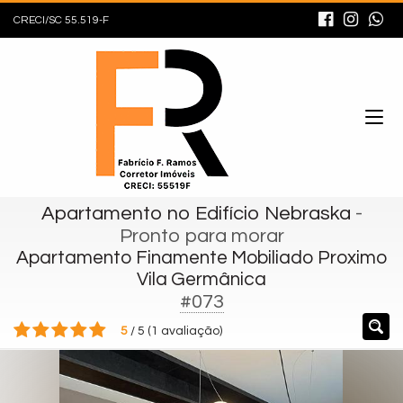
CRECI/SC 55.519-F
Apartamento no Edifício Nebraska
-
Pronto para morar
Apartamento Finamente Mobiliado Proximo
Vila Germânica
#073
5
/
5
(
1
avaliação)