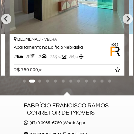
TV a Cabo
Infra para Ar Split
Decorado
Acabamento em Gesso
Móveis Planejados
Fechadura Eletrônica
Área de Serviço
Living
BLUMENAU -
VELHA
Sacada com Churrasqueira
#092
Apartamento no Edifício Nebraska
Sala de Estar
Sala de Jantar
2
3
2
136,
86,
00
00
Sacada Integrada
Lavabo
R$ 750.000,
Sacada Técnica
00
Entrada de Serviço
Suíte Standard
Características do Empreendimento
Salão de Festas
Piscina
FABRÍCIO FRANCISCO RAMOS
Espaço Gourmet
- CORRETOR DE IMÓVEIS
Espaço Fitness
Medidores Individuais
Captação de Água
(47) 9.9985-6769 (WhatsApp)
Portão Eletrônico
Playground
ramosimoveis.sc@gmail.com