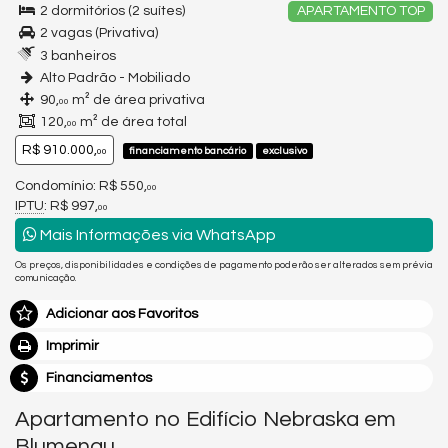
2 dormitórios (2 suítes)
APARTAMENTO TOP
2 vagas (Privativa)
3 banheiros
Alto Padrão - Mobiliado
90,
m² de área privativa
00
120,
m² de área total
00
R$ 910.000,
financiamento bancário
exclusivo
00
Condomínio: R$ 550,
00
IPTU
: R$ 997,
00
Mais Informações via WhatsApp
Os preços, disponibilidades e condições de pagamento poderão ser alterados sem prévia
comunicação.
Adicionar aos Favoritos
Imprimir
Financiamentos
Apartamento no Edifício Nebraska em
Blumenau