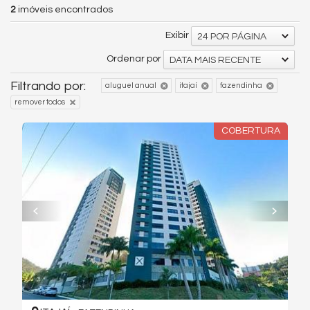
2
imóveis encontrados
Exibir
24 POR PÁGINA
Ordenar por
DATA MAIS RECENTE
Filtrando por:
aluguel anual
itajaí
fazendinha
remover todos
COBERTURA