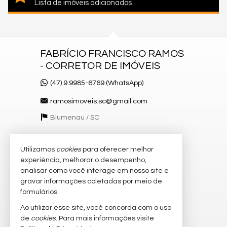
Lista de imóveis adicionados
FABRÍCIO FRANCISCO RAMOS
- CORRETOR DE IMÓVEIS
(47) 9.9985-6769 (WhatsApp)
ramosimoveis.sc@gmail.com
Blumenau /
SC
Utilizamos
cookies
para oferecer melhor
VEJA MAIS
experiência, melhorar o desempenho,
receba nosso newsletter
analisar como você interage em nosso site e
gravar informações coletadas por meio de
cadastre seu imóvel
formulários.
imóveis favoritos
Ao utilizar esse site, você concorda com o uso
de
cookies
. Para mais informações visite
mapa de imóveis