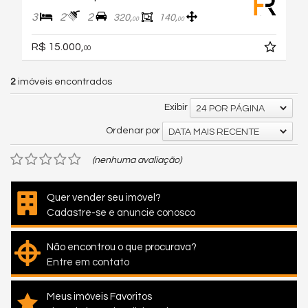
3
2
2
320,
140,
00
00
R$ 15.000,
00
2
imóveis encontrados
Exibir
24 POR PÁGINA
Ordenar por
DATA MAIS RECENTE
(nenhuma avaliação)
Quer vender seu imóvel?
Cadastre-se e anuncie conosco
Não encontrou o que procurava?
Entre em contato
Meus imóveis Favoritos