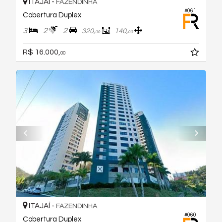
ITAJAÍ -
FAZENDINHA
#061
Cobertura Duplex
3
2
2
320,
140,
00
00
R$ 16.000,
00
ITAJAÍ -
FAZENDINHA
#060
Cobertura Duplex