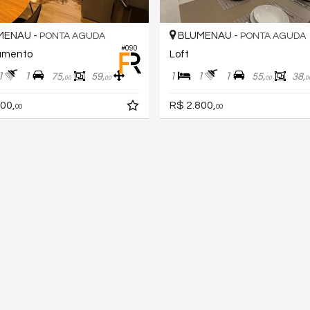
MENAU -
BLUMENAU -
PONTA AGUDA
PONTA AGUDA
#090
amento
Loft
1
1
1
1
1
75,
59,
55,
38,
00
00
00
0
00,
R$ 2.800,
00
00