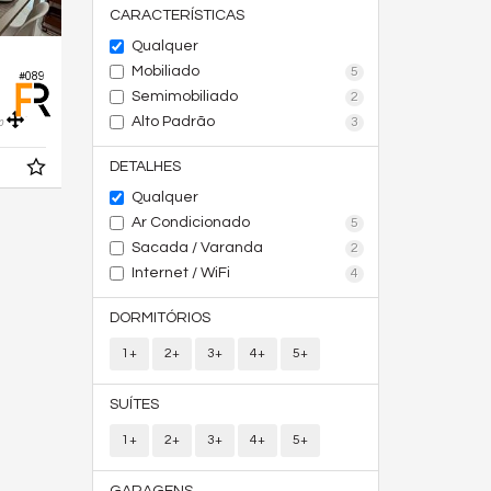
CARACTERÍSTICAS
Qualquer
Mobiliado
5
#089
Semimobiliado
2
Alto Padrão
3
0
DETALHES
Qualquer
Ar Condicionado
5
Sacada / Varanda
2
Internet / WiFi
4
DORMITÓRIOS
1+
2+
3+
4+
5+
SUÍTES
1+
2+
3+
4+
5+