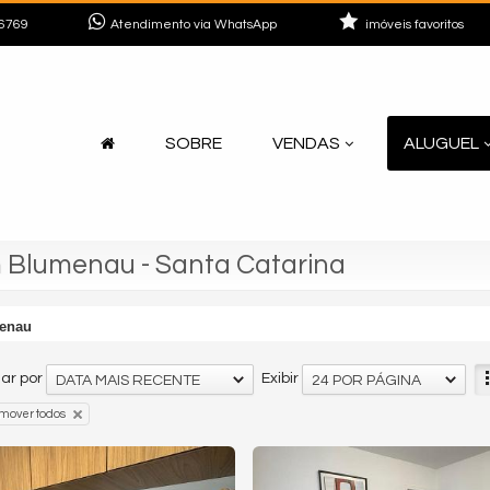
6769
Atendimento via WhatsApp
imóveis favoritos
SOBRE
VENDAS
ALUGUEL
m Blumenau - Santa Catarina
enau
ar por
Exibir
DATA MAIS RECENTE
24 POR PÁGINA
mover todos