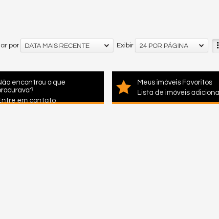
ar por
Exibir
DATA MAIS RECENTE
24 POR PÁGINA
Não encontrou o que
Meus imóveis Favoritos
procurava?
Lista de imóveis adicion
Entre em contato