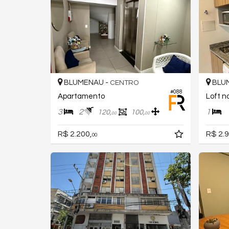
BLUMENAU -
BLU
CENTRO
#088
Apartamento
Loft n
3
2
1
120,
100,
00
00
R$ 2.200,
R$ 2.9
00