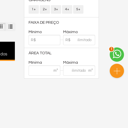
GARAGENS
1+
2+
3+
4+
5+
FAIXA DE PREÇO
Mínimo
Máximo
2
ÁREA TOTAL
ados
Mínima
Máxima