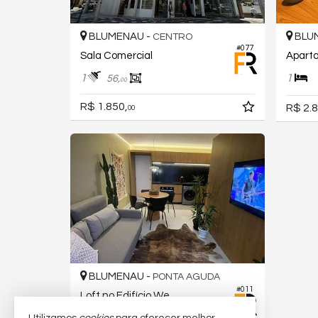
BLUMENAU -
BLU
CENTRO
#077
Sala Comercial
Apart
1
1
56,
00
R$ 1.850,
R$ 2.8
00
BLUMENAU -
PONTA AGUDA
#011
Loft no Edifício We
1
1
1