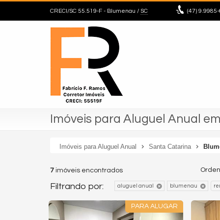
CRECI/SC 55.519-F
- Blumenau /
SC
(47)
9.9985-
Imóveis para Aluguel Anual e
Imóveis para Aluguel Anual
Santa Catarina
Blum
Orden
7
imóveis encontrados
Filtrando por:
aluguel anual
blumenau
re
PARA ALUGAR