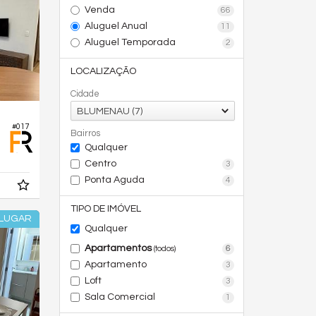
Venda
66
Aluguel Anual
11
Aluguel Temporada
2
LOCALIZAÇÃO
Cidade
BLUMENAU (7)
#017
Bairros
Qualquer
Centro
3
Ponta Aguda
4
TIPO DE IMÓVEL
ALUGAR
Qualquer
Apartamentos
6
(todos)
Apartamento
3
Loft
3
Sala Comercial
1