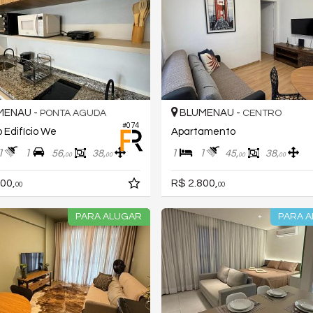
MENAU -
BLUMENAU -
PONTA AGUDA
CENTRO
#074
o Edifício We
Apartamento
1
1
1
1
56,
38,
45,
38,
00
00
00
00
00,
R$ 2.800,
00
00
PARA ALUGAR
PARA 