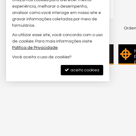
56,
38,
Utilizamos
cookies
para oferecer melhor
00
00
experiência, melhorar o desempenho,
R$ 3.200,
analisar como você interage em nosso site e
00
gravar informações coletadas por meio de
formulários.
Orden
7
imóveis encontrados
Ao utilizar esse site, você concorda com o uso
(nenhuma avaliação)
de
cookies
. Para mais informações visite
Política de Privacidade
.
Quer vender seu imóvel?
Você aceita o uso de
cookies
?
Cadastre-se e anuncie
conosco
aceito cookies