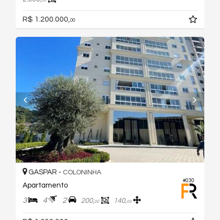
00
R$ 1.200.000,
00
GASPAR -
COLONINHA
#030
Apartamento
3
4
2
200,
140,
00
00