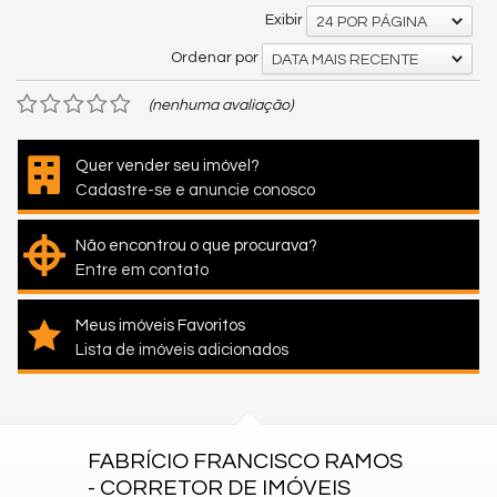
Exibir
24 POR PÁGINA
Ordenar por
DATA MAIS RECENTE
(nenhuma avaliação)
Quer vender seu imóvel?
Cadastre-se e anuncie conosco
Não encontrou o que procurava?
Entre em contato
Meus imóveis Favoritos
Lista de imóveis adicionados
FABRÍCIO FRANCISCO RAMOS
- CORRETOR DE IMÓVEIS