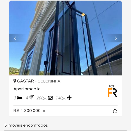
GASPAR -
COLONINHA
#031
Apartamento
3
4
200,
140,
00
00
R$ 1.300.000,
00
5
imóveis encontrados