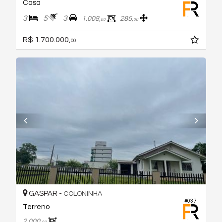
Casa
3
5
3
1.008,
285,
00
00
R$ 1.700.000,
00
GASPAR -
COLONINHA
#037
Terreno
2.000,