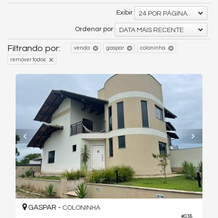
Exibir
24 POR PÁGINA
Ordenar por
DATA MAIS RECENTE
Filtrando por:
venda
gaspar
coloninha
remover todos
GASPAR -
COLONINHA
#036