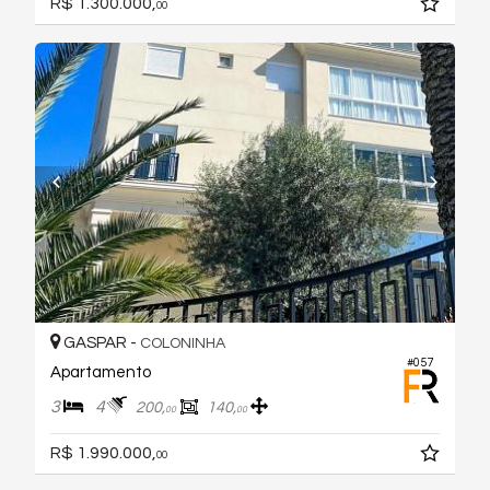
R$ 1.300.000,
00
GASPAR -
COLONINHA
#057
Apartamento
3
4
200,
140,
00
00
R$ 1.990.000,
00